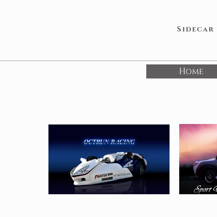
​Sidecar
Home