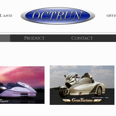
 Land
​off
Product
Contact