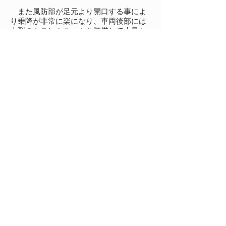
また風防部が足元より開口する事によ
り乗降が非常に楽になり、車両後部には
大型のトランクルームを装備して大量な
荷物も収納可能となりました。
OCTRUN Racing 基本スペック
ベースモデル BMWK1200S
全長 3980mm
全幅 1750mm
全高 940mm
ホイールベース 2600mm
トレッド 1200mm
車両重量 450kg
エンジンBMW ミッドシップ形式
搭載
総排気量 1156cc
最高出力 167ps
最大トルク 130N.m/8250ｒｐ
ｍ
型式 K1200S改
形状 側車付オートバ
イ