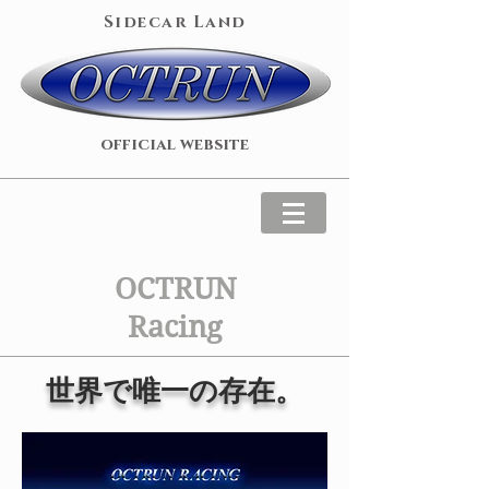
​Sidecar Land
​official website
OCTRUN
Racing
世界で唯一の存在。